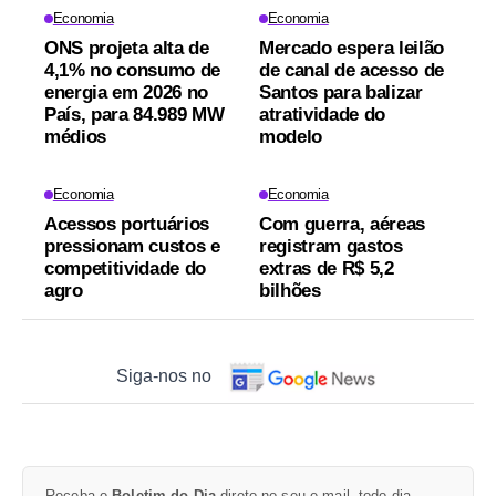
Economia
Economia
ONS projeta alta de
Mercado espera leilão
4,1% no consumo de
de canal de acesso de
energia em 2026 no
Santos para balizar
País, para 84.989 MW
atratividade do
médios
modelo
Economia
Economia
Acessos portuários
Com guerra, aéreas
pressionam custos e
registram gastos
competitividade do
extras de R$ 5,2
agro
bilhões
Siga-nos no
Receba o
Boletim do Dia
direto no seu e-mail, todo dia.