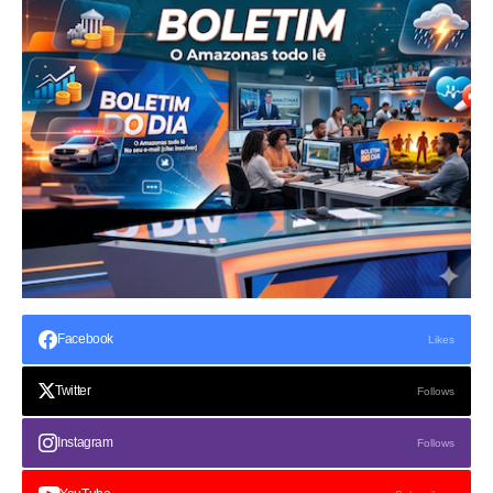
Facebook
Likes
Twitter
Follows
Instagram
Follows