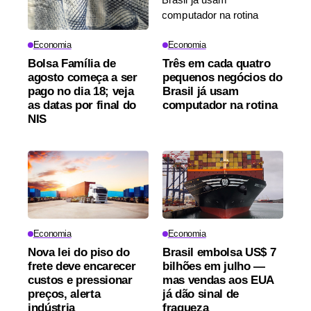
Economia
Economia
Bolsa Família de
Três em cada quatro
agosto começa a ser
pequenos negócios do
pago no dia 18; veja
Brasil já usam
as datas por final do
computador na rotina
NIS
Economia
Economia
Nova lei do piso do
Brasil embolsa US$ 7
frete deve encarecer
bilhões em julho —
custos e pressionar
mas vendas aos EUA
preços, alerta
já dão sinal de
indústria
fraqueza