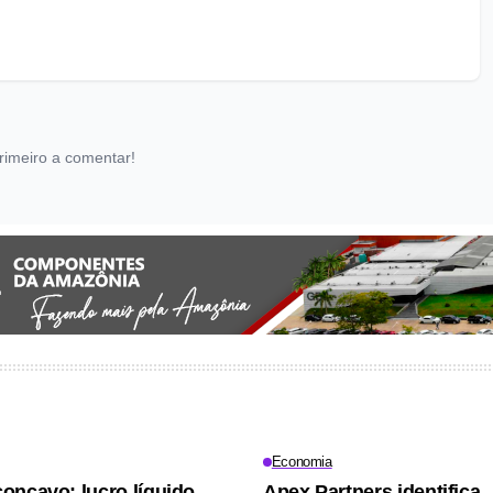
rimeiro a comentar!
Economia
oncavo: lucro líquido
Apex Partners identifica