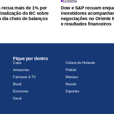
Economia
 recua mais de 1% por
Dow e S&P recuam enqu
 sinalização do BC sobre
investidores acompanh
m dia cheio de balanços
negociações no Oriente 
e resultados financeiros
Fique por dentro
Capa
Coluna do Holanda
Amazonas
Policial
Famosos & TV
Manaus
Brasil
Mundo
Economia
Esportes
Geral