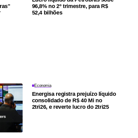
iras"
96,8% no 2º trimestre, para R$
r
52,4 bilhões
Economia
Energisa registra prejuízo líquido
consolidado de R$ 40 Mi no
2tri26, e reverte lucro do 2tri25