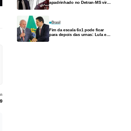
apadrinhado no Detran-MS vira
réu de novo — e é achado
fazendo frete
Brasil
Fim da escala 6x1 pode ficar
para depois das urnas: Lula e
Alcolumbre discutem adiamento
ma
89