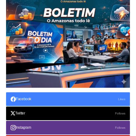
Facebook
Likes
Twitter
Follows
Instagram
Follows