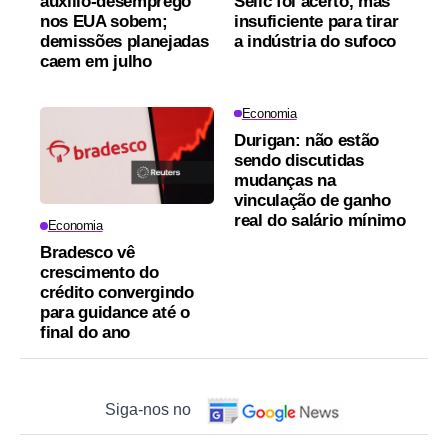
auxílio-desemprego
Selic foi acerto, mas
nos EUA sobem;
insuficiente para tirar
demissões planejadas
a indústria do sufoco
caem em julho
Economia
Durigan: não estão
sendo discutidas
mudanças na
vinculação de ganho
real do salário mínimo
Economia
Bradesco vê
crescimento do
crédito convergindo
para guidance até o
final do ano
Siga-nos no