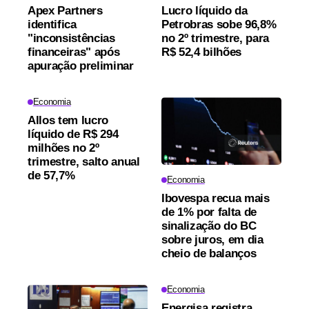
Apex Partners
Lucro líquido da
identifica
Petrobras sobe 96,8%
"inconsistências
no 2º trimestre, para
financeiras" após
R$ 52,4 bilhões
apuração preliminar
Economia
Allos tem lucro
líquido de R$ 294
milhões no 2º
trimestre, salto anual
de 57,7%
Economia
Ibovespa recua mais
de 1% por falta de
sinalização do BC
sobre juros, em dia
cheio de balanços
Economia
Energisa registra