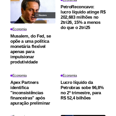
PetroReconcavo:
lucro líquido atinge R$
202,683 milhões no
2tri26, 15% a menos
do que o 2tri25
Economia
Musalem, do Fed, se
opõe a uma política
monetária flexível
apenas para
impulsionar
produtividade
Economia
Economia
Apex Partners
Lucro líquido da
identifica
Petrobras sobe 96,8%
"inconsistências
no 2º trimestre, para
financeiras" após
R$ 52,4 bilhões
apuração preliminar