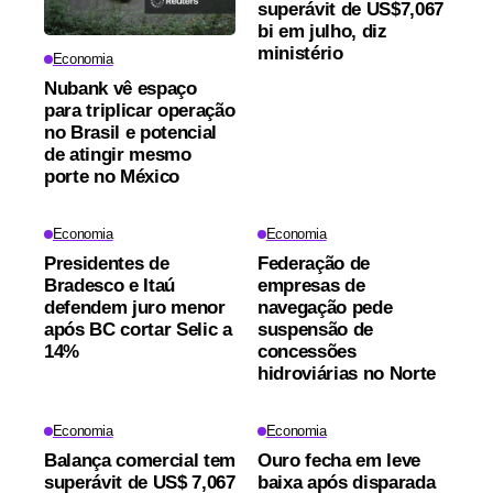
superávit de US$7,067
bi em julho, diz
ministério
Economia
Nubank vê espaço
para triplicar operação
no Brasil e potencial
de atingir mesmo
porte no México
Economia
Economia
Presidentes de
Federação de
Bradesco e Itaú
empresas de
defendem juro menor
navegação pede
após BC cortar Selic a
suspensão de
14%
concessões
hidroviárias no Norte
Economia
Economia
Balança comercial tem
Ouro fecha em leve
superávit de US$ 7,067
baixa após disparada