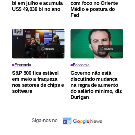
bi em julho e acumula
com foco no Oriente
US$ 49,039 bi no ano
Médio e postura do
Fed
Economia
Economia
S&P 500 fica estável
Governo não está
em meio a fraqueza
discutindo mudança
nos setores de chips e
na regra de aumento
software
do salário mínimo, diz
Durigan
Siga-nos no