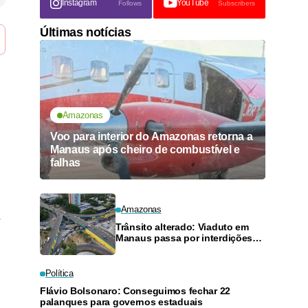
Instagram
YouTube
Follows
Subscribers
Últimas notícias
Amazonas
Voo para interior do Amazonas retorna a
Manaus após cheiro de combustível e
falhas
Amazonas
r
Trânsito alterado: Viaduto em
Manaus passa por interdições
neste domingo
Política
Flávio Bolsonaro: Conseguimos fechar 22
palanques para governos estaduais