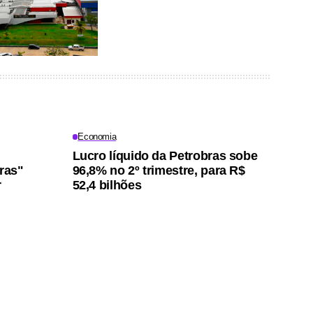
Economia
Lucro líquido da Petrobras sobe
iras"
96,8% no 2º trimestre, para R$
r
52,4 bilhões