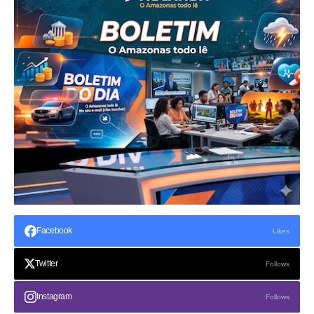
Facebook
Likes
Twitter
Follows
Instagram
Follows