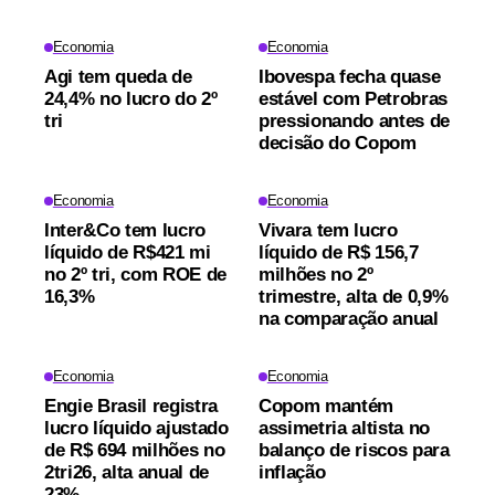
Economia
Economia
Agi tem queda de
Ibovespa fecha quase
24,4% no lucro do 2º
estável com Petrobras
tri
pressionando antes de
decisão do Copom
Economia
Economia
Inter&Co tem lucro
Vivara tem lucro
líquido de R$421 mi
líquido de R$ 156,7
no 2º tri, com ROE de
milhões no 2º
16,3%
trimestre, alta de 0,9%
na comparação anual
Economia
Economia
Engie Brasil registra
Copom mantém
lucro líquido ajustado
assimetria altista no
de R$ 694 milhões no
balanço de riscos para
2tri26, alta anual de
inflação
23%