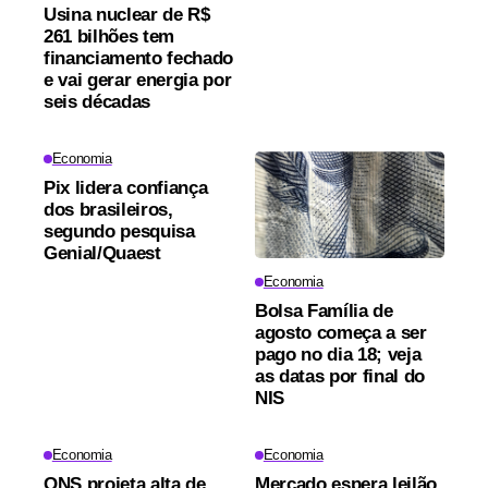
Usina nuclear de R$
261 bilhões tem
financiamento fechado
e vai gerar energia por
seis décadas
Economia
Pix lidera confiança
dos brasileiros,
segundo pesquisa
Genial/Quaest
Economia
Bolsa Família de
agosto começa a ser
pago no dia 18; veja
as datas por final do
NIS
Economia
Economia
ONS projeta alta de
Mercado espera leilão