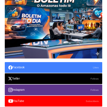
Facebook
Likes
Twitter
Follows
Instagram
Follows
YouTube
Subscribers