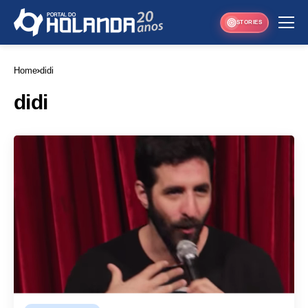
STORIES
Home
didi
didi