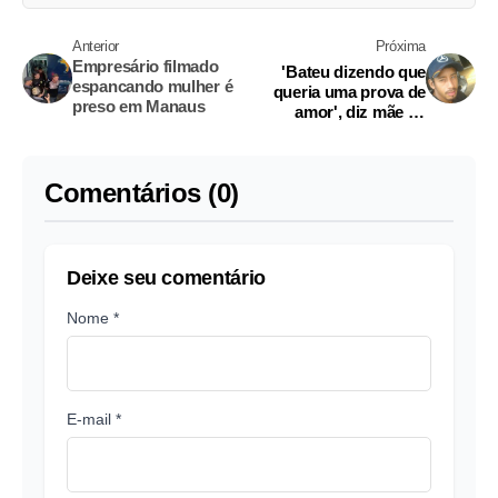
Anterior
Próxima
Empresário filmado
'Bateu dizendo que
espancando mulher é
queria uma prova de
preso em Manaus
amor', diz mãe da
mulher morta a
pauladas em Manaus
Comentários (0)
Deixe seu comentário
Nome *
E-mail *