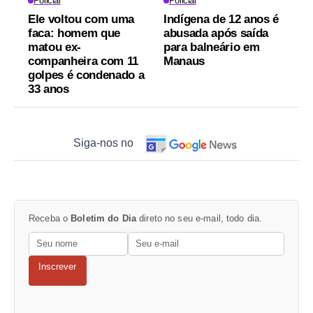
Policial
Policial
Ele voltou com uma
Indígena de 12 anos é
faca: homem que
abusada após saída
matou ex-
para balneário em
companheira com 11
Manaus
golpes é condenado a
33 anos
Siga-nos no
Receba o
Boletim do Dia
direto no seu e-mail, todo dia.
Inscrever