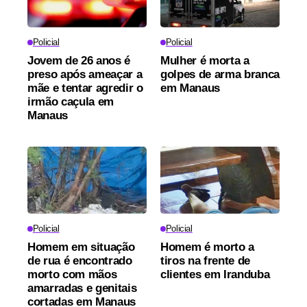
Policial
Policial
Jovem de 26 anos é
Mulher é morta a
preso após ameaçar a
golpes de arma branca
mãe e tentar agredir o
em Manaus
irmão caçula em
Manaus
Policial
Policial
Homem em situação
Homem é morto a
de rua é encontrado
tiros na frente de
morto com mãos
clientes em Iranduba
amarradas e genitais
cortadas em Manaus