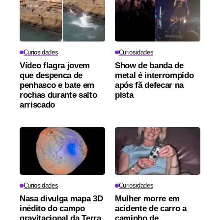
Curiosidades
Curiosidades
Vídeo flagra jovem
Show de banda de
que despenca de
metal é interrompido
penhasco e bate em
após fã defecar na
rochas durante salto
pista
arriscado
Curiosidades
Curiosidades
Nasa divulga mapa 3D
Mulher morre em
inédito do campo
acidente de carro a
gravitacional da Terra
caminho de