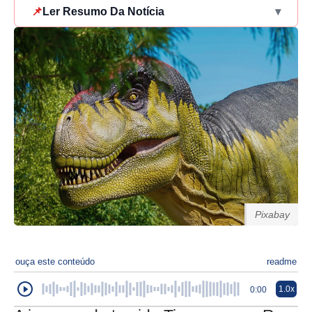
📌
Ler Resumo Da Notícia
▾
Pixabay
ouça este conteúdo
readme
1.0x
0:00