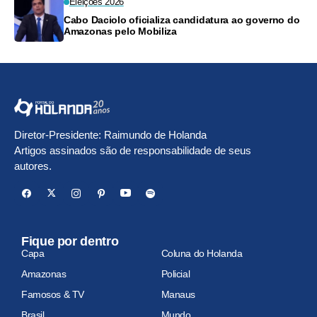
Eleições 2026
Cabo Daciolo oficializa candidatura ao governo do
Amazonas pelo Mobiliza
Diretor-Presidente: Raimundo de Holanda
Artigos assinados são de responsabilidade de seus
autores.
Fique por dentro
Capa
Coluna do Holanda
Amazonas
Policial
Famosos & TV
Manaus
Brasil
Mundo