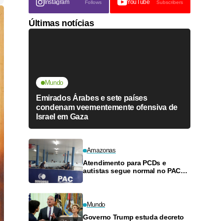
Instagram
YouTube
Follows
Subscribers
Últimas notícias
Mundo
Emirados Árabes e sete países
condenam veementemente ofensiva de
Israel em Gaza
Amazonas
Atendimento para PCDs e
autistas segue normal no PAC
de Manacapuru, esclarece
governo
Mundo
Governo Trump estuda decreto