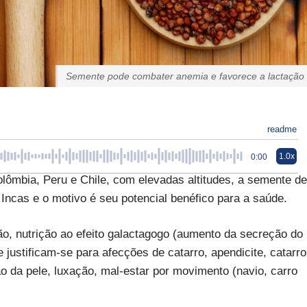
Semente pode combater anemia e favorece a lactação
readme
1.0x
0:00
olômbia, Peru e Chile, com elevadas altitudes, a semente de
Incas e o motivo é seu potencial benéfico para a saúde.
ão, nutrição ao efeito galactagogo (aumento da secreção do
justificam-se para afecções de catarro, apendicite, catarro
ão da pele, luxação, mal-estar por movimento (navio, carro