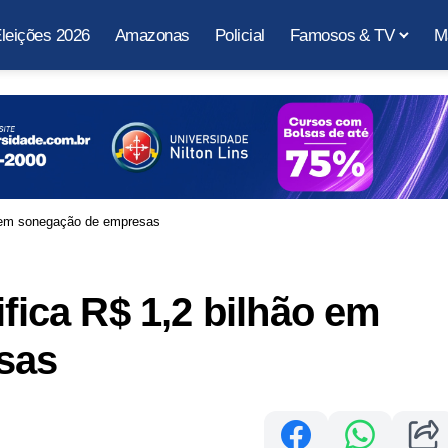
leições 2026
Amazonas
Policial
Famosos & TV
M
ão em sonegação de empresas
ifica R$ 1,2 bilhão em
sas