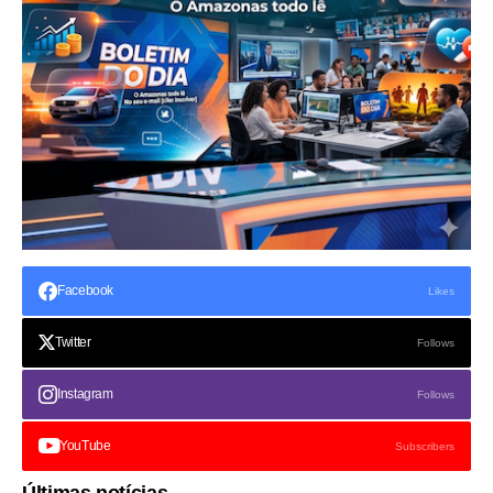
Facebook
Likes
Twitter
Follows
Instagram
Follows
YouTube
Subscribers
Últimas notícias