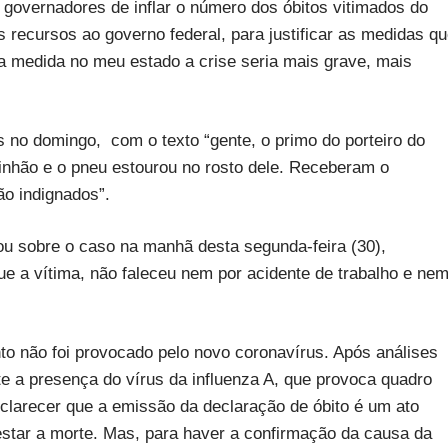
 governadores de inflar o número dos óbitos vitimados do
s recursos ao governo federal, para justificar as medidas q
a medida no meu estado a crise seria mais grave, mais
is no domingo, com o texto “gente, o primo do porteiro do
inhão e o pneu estourou no rosto dele. Receberam o
ão indignados”.
u sobre o caso na manhã desta segunda-feira (30),
ue a vítima, não faleceu nem por acidente de trabalho e ne
to não foi provocado pelo novo coronavírus. Após análises
nte a presença do vírus da influenza A, que provoca quadro
sclarecer que a emissão da declaração de óbito é um ato
estar a morte. Mas, para haver a confirmação da causa da