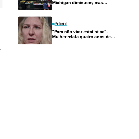
Michigan diminuem, mas
ciclosporíase mantém
consumidores e supermercados
preocupados
Policial
"Para não virar estatística":
Mulher relata quatro anos de
violência doméstica e clama por
Justiça no Amazonas
z