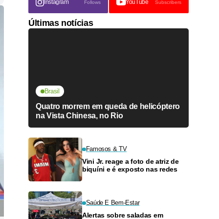
Instagram
YouTube
Follows
Subscribers
Últimas notícias
Brasil
Quatro morrem em queda de helicóptero
na Vista Chinesa, no Rio
Famosos & TV
Vini Jr. reage a foto de atriz de
biquíni e é exposto nas redes
Saúde E Bem-Estar
Alertas sobre saladas em