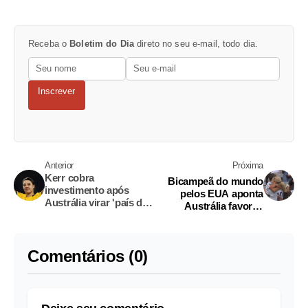
Receba o
Boletim do Dia
direto no seu e-mail, todo dia.
Inscrever
Anterior
Próxima
Kerr cobra
Bicampeã do mundo
investimento após
pelos EUA aponta
Austrália virar 'país do
Austrália favorita
futebol'
contra a Inglaterra
Comentários (0)