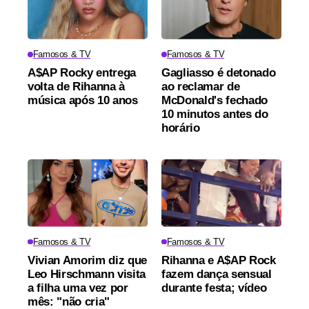
Famosos & TV
Famosos & TV
A$AP Rocky entrega
Gagliasso é detonado
volta de Rihanna à
ao reclamar de
música após 10 anos
McDonald's fechado
10 minutos antes do
horário
Famosos & TV
Famosos & TV
Vivian Amorim diz que
Rihanna e A$AP Rock
Leo Hirschmann visita
fazem dança sensual
a filha uma vez por
durante festa; vídeo
mês: "não cria"