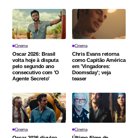
Cinema
Cinema
Oscar 2026: Brasil
Chris Evans retorna
volta hoje à disputa
como Capitão América
pelo segundo ano
em 'Vingadores:
consecutivo com 'O
Doomsday'; veja
Agente Secreto'
teaser
Cinema
Cinema
Oscar 2026 divulga
Último filme de