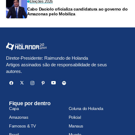
Eleições 2026
Cabo Daciolo oficializa candidatura ao governo do
Amazonas pelo Mobiliza
Diretor-Presidente: Raimundo de Holanda
Artigos assinados são de responsabilidade de seus
autores.
Fique por dentro
Capa
Coluna do Holanda
Amazonas
Policial
Famosos & TV
Manaus
Brasil
Mundo