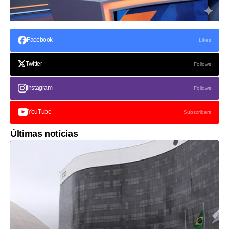
Facebook
Likes
Twitter
Follows
Instagram
Follows
YouTube
Subscribers
Últimas notícias