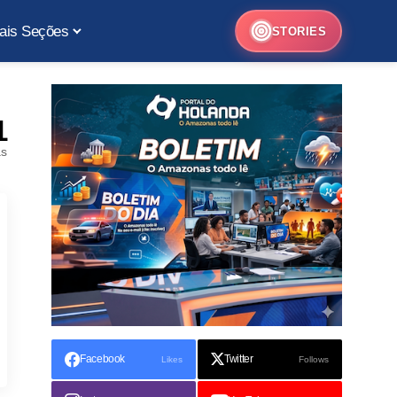
ais Seções
STORIES
1
as
Facebook
Twitter
Likes
Follows