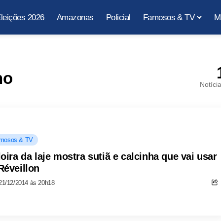
leições 2026
Amazonas
Policial
Famosos & TV
M
no
Notíci
mosos & TV
loira da laje mostra sutiã e calcinha que vai usar
Réveillon
21/12/2014 às 20h18