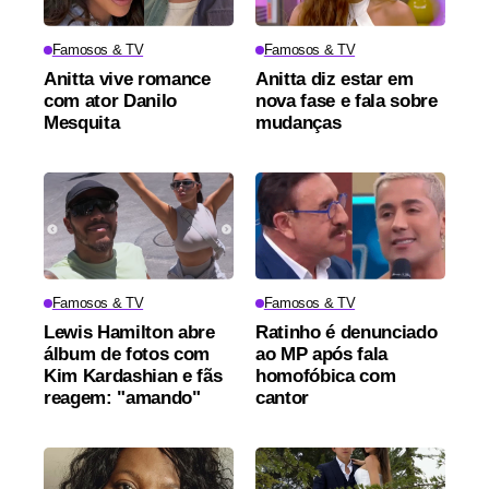
Famosos & TV
Famosos & TV
Anitta vive romance
Anitta diz estar em
com ator Danilo
nova fase e fala sobre
Mesquita
mudanças
Famosos & TV
Famosos & TV
Lewis Hamilton abre
Ratinho é denunciado
álbum de fotos com
ao MP após fala
Kim Kardashian e fãs
homofóbica com
reagem: "amando"
cantor