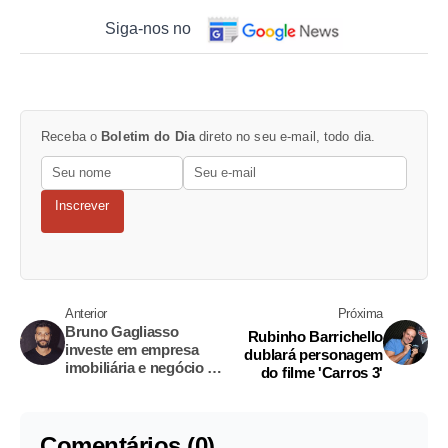
Siga-nos no
Receba o
Boletim do Dia
direto no seu e-mail, todo dia.
Inscrever
Anterior
Próxima
Bruno Gagliasso
Rubinho Barrichello
investe em empresa
dublará personagem
imobiliária e negócio é
do filme 'Carros 3'
avaliado em R$ 60
milhões
Comentários (0)