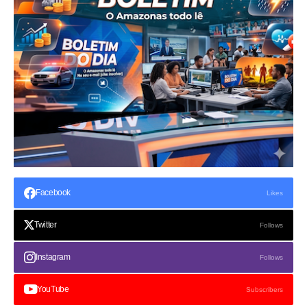
Facebook
Likes
Twitter
Follows
Instagram
Follows
YouTube
Subscribers