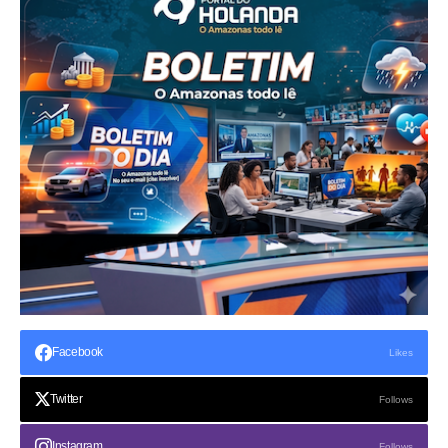
Facebook
Likes
Twitter
Follows
Instagram
Follows