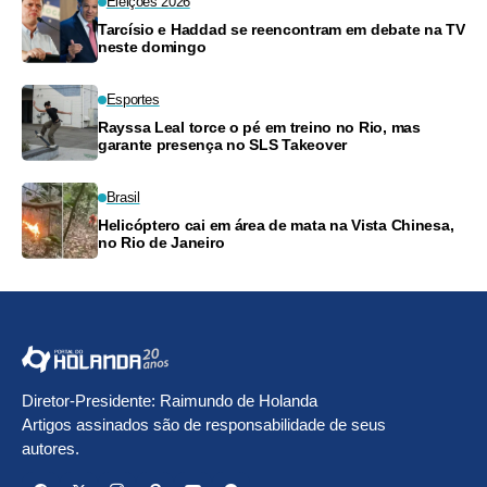
Eleições 2026
Tarcísio e Haddad se reencontram em debate na TV
neste domingo
Esportes
Rayssa Leal torce o pé em treino no Rio, mas
garante presença no SLS Takeover
Brasil
Helicóptero cai em área de mata na Vista Chinesa,
no Rio de Janeiro
Diretor-Presidente: Raimundo de Holanda
Artigos assinados são de responsabilidade de seus
autores.