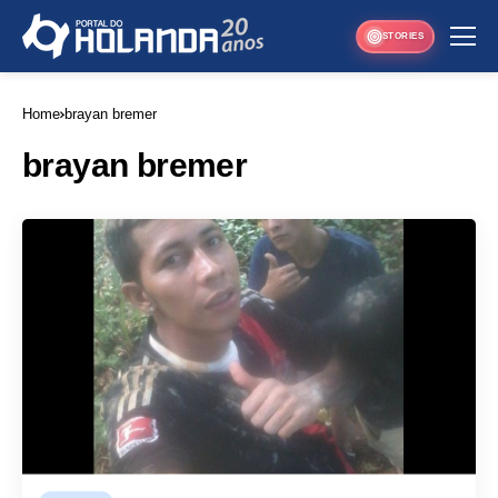
STORIES
Home
brayan bremer
brayan bremer