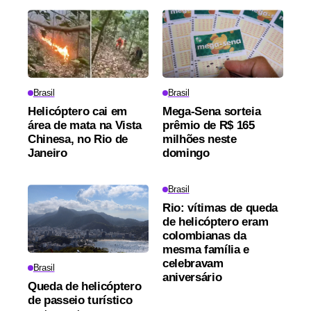
Brasil
Brasil
Helicóptero cai em
Mega-Sena sorteia
área de mata na Vista
prêmio de R$ 165
Chinesa, no Rio de
milhões neste
Janeiro
domingo
Brasil
Rio: vítimas de queda
de helicóptero eram
colombianas da
mesma família e
celebravam
Brasil
aniversário
Queda de helicóptero
de passeio turístico