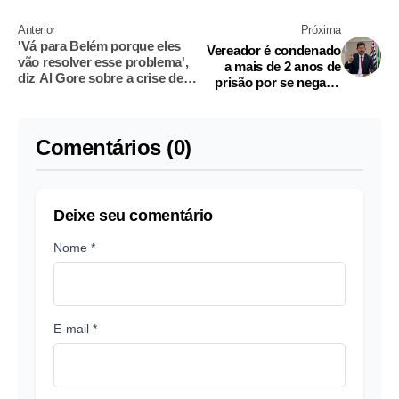
Anterior
Próxima
'Vá para Belém porque eles
Vereador é condenado
vão resolver esse problema',
a mais de 2 anos de
diz Al Gore sobre a crise de
prisão por se negar a
hospedagem
ler projeto LGBTQIA+
Comentários (0)
Deixe seu comentário
Nome *
E-mail *