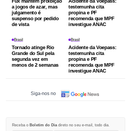
Fux mantém proibição
Acidente da Voepass:
a jogos de azar, mas
testemunha cita
julgamento é
propina e PF
suspenso por pedido
recomenda que MPF
de vista
investigue ANAC
Brasil
Brasil
Tornado atinge Rio
Acidente da Voepass:
Grande do Sul pela
testemunha cita
segunda vez em
propina e PF
menos de 2 semanas
recomenda que MPF
investigue ANAC
Siga-nos no
Receba o
Boletim do Dia
direto no seu e-mail, todo dia.