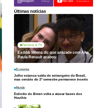
Instagram
YouTube
Follows
Subscribers
Últimas notícias
Famosos & TV
Ex-bbb Milena diz que amizade com Ana
Paula Renault acabou
Economia
Julho estanca saída de estrangeiro do Brasil,
mas cenário do 2º semestre permanece incerto
Mundo
Exército do Iêmen volta a atacar bases dos
Houthis