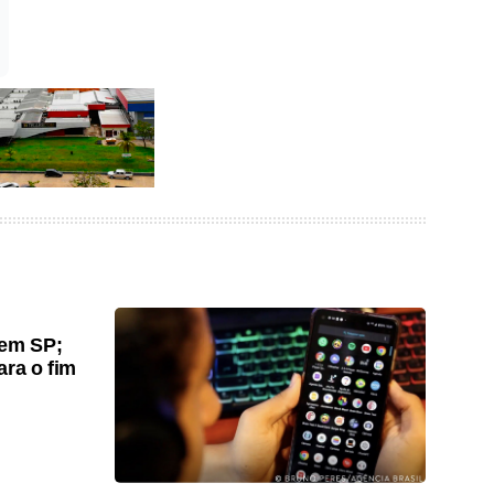
gem SP;
ara o fim