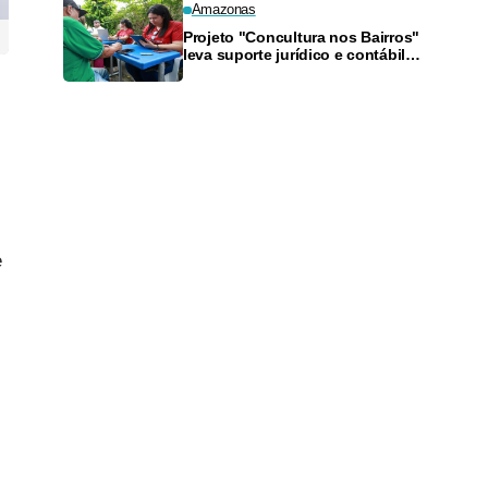
Amazonas
Projeto "Concultura nos Bairros"
leva suporte jurídico e contábil a
artistas da Zona Sul neste
sábado
e