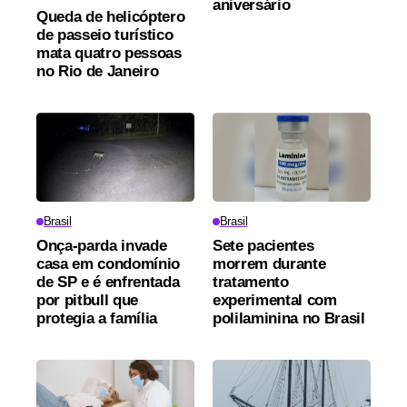
aniversário
Queda de helicóptero
de passeio turístico
mata quatro pessoas
no Rio de Janeiro
Brasil
Brasil
Onça-parda invade
Sete pacientes
casa em condomínio
morrem durante
de SP e é enfrentada
tratamento
por pitbull que
experimental com
protegia a família
polilaminina no Brasil