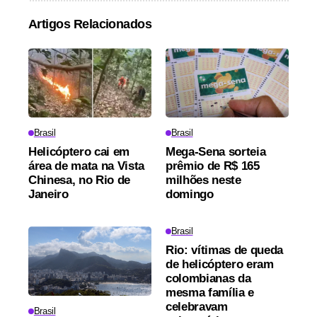
Artigos Relacionados
Brasil
Brasil
Helicóptero cai em
Mega-Sena sorteia
área de mata na Vista
prêmio de R$ 165
Chinesa, no Rio de
milhões neste
Janeiro
domingo
Brasil
Rio: vítimas de queda
de helicóptero eram
colombianas da
mesma família e
celebravam
Brasil