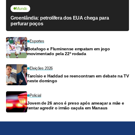
Mundo
Groenlândia: petrolífera dos EUA chega para
perfurar poços
Esportes
Botafogo e Fluminense empatam em jogo
movimentado pela 22ª rodada
Eleições 2026
Tarcísio e Haddad se reencontram em debate na TV
neste domingo
Policial
Jovem de 26 anos é preso após ameaçar a mãe e
tentar agredir o irmão caçula em Manaus