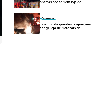
chamas consomem loja de
materiais de construção no
Monte das Oliveiras
Amazonas
Incêndio de grandes proporções
atinge loja de materiais de
construção no Monte das
Oliveiras