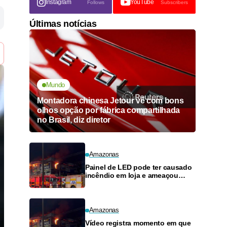
Instagram
YouTube
Follows
Subscribers
Últimas notícias
Mundo
Montadora chinesa Jetour vê com bons
olhos opção por fábrica compartilhada
no Brasil, diz diretor
Amazonas
Painel de LED pode ter causado
incêndio em loja e ameaçou
posto de combustíveis em
Manaus
Amazonas
Vídeo registra momento em que