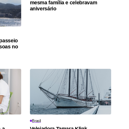
mesma família e celebravam
aniversário
 passeio
ssoas no
Brasil
 a
Velejadora Tamara Klink