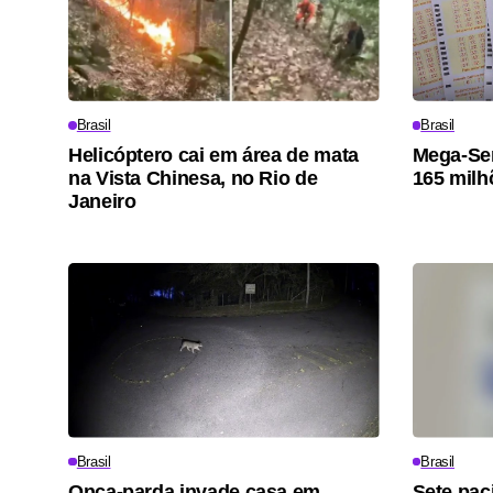
Brasil
Brasil
Helicóptero cai em área de mata
Mega-Sen
na Vista Chinesa, no Rio de
165 milh
Janeiro
Brasil
Brasil
Onça-parda invade casa em
Sete pac