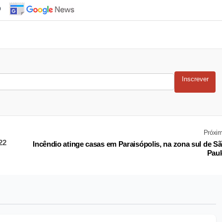
o
Inscrever
Próxi
22
Incêndio atinge casas em Paraisópolis, na zona sul de S
Pau