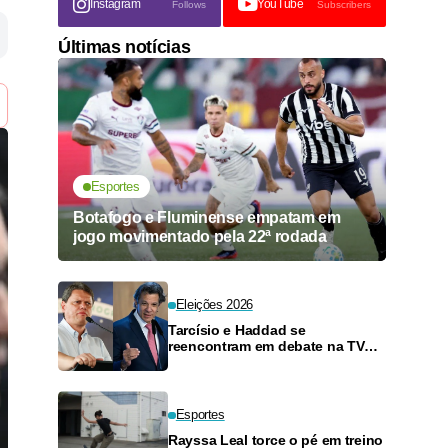
Instagram
YouTube
Follows
Subscribers
Últimas notícias
Esportes
Botafogo e Fluminense empatam em
jogo movimentado pela 22ª rodada
Eleições 2026
Tarcísio e Haddad se
reencontram em debate na TV
neste domingo
Esportes
Rayssa Leal torce o pé em treino