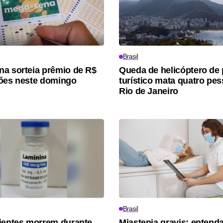
Brasil
a sorteia prêmio de R$
Queda de helicóptero de
ões neste domingo
turístico mata quatro pe
Rio de Janeiro
Brasil
ientes morrem durante
Miastenia gravis: entenda