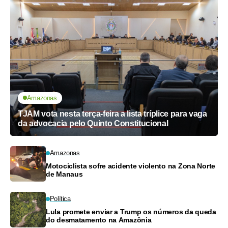
Amazonas
TJAM vota nesta terça-feira a lista tríplice para vaga
da advocacia pelo Quinto Constitucional
Amazonas
Motociclista sofre acidente violento na Zona Norte
de Manaus
Política
Lula promete enviar a Trump os números da queda
do desmatamento na Amazônia