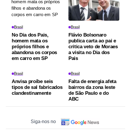
Brasil
Brasil
No Dia dos Pais,
Flávio Bolsonaro
homem mata os
publica carta ao pai e
próprios filhos e
critica veto de Moraes
abandona os corpos
a visita no Dia dos
em carro em SP
Pais
Brasil
Brasil
Anvisa proíbe seis
Falta de energia afeta
tipos de sal fabricados
bairros da zona leste
clandestinamente
de São Paulo e do
ABC
Siga-nos no