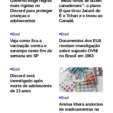
Governo exige regras
"Meus filhos se dizem
mais rígidas no
canadenses": o plano
Discord para proteger
B que tirou Jacaré do
crianças e
É o Tchan e o levou ao
adolescentes
Canadá
Brasil
Brasil
Veja como fica a
Documentos dos EUA
vacinação contra o
revelam investigação
sarampo neste fim de
sobre suposto OVNI
semana em SP
no Brasil em 1963
Brasil
Discord será
investigado após
morte de adolescente
de 13 anos
Brasil
Anvisa libera anúncios
de medicamentos na