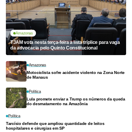
Amazonas
TJAM vota nesta terça-feira a lista tríplice para vaga
da advocacia pelo Quinto Constitucional
Amazonas
Motociclista sofre acidente violento na Zona Norte
de Manaus
Política
Lula promete enviar a Trump os números da queda
do desmatamento na Amazônia
Política
Tarcísio defende que ampliou quantidade de leitos
hospitalares e cirurgias em SP