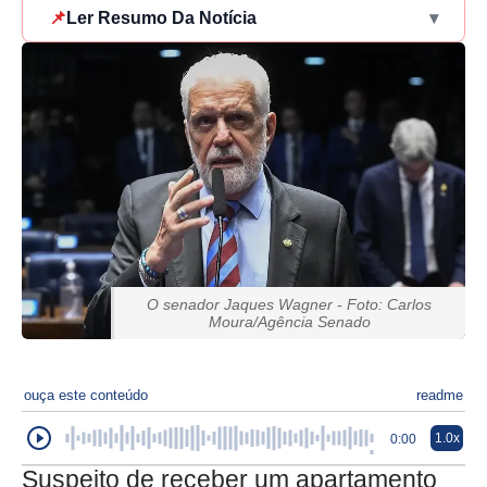
📌
Ler Resumo Da Notícia
▾
O senador Jaques Wagner - Foto: Carlos
Moura/Agência Senado
ouça este conteúdo
readme
1.0x
0:00
Suspeito de receber um apartamento