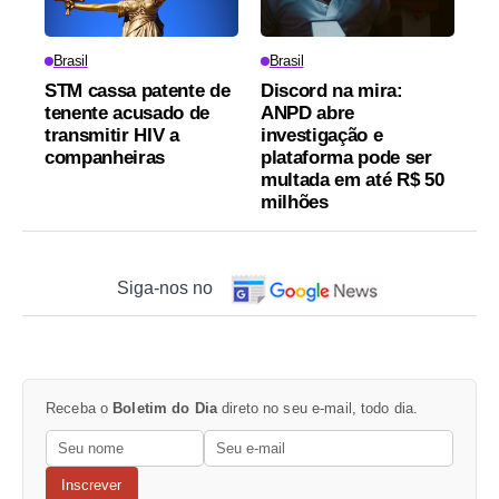
Brasil
Brasil
STM cassa patente de
Discord na mira:
tenente acusado de
ANPD abre
transmitir HIV a
investigação e
companheiras
plataforma pode ser
multada em até R$ 50
milhões
Siga-nos no
Receba o
Boletim do Dia
direto no seu e-mail, todo dia.
Inscrever