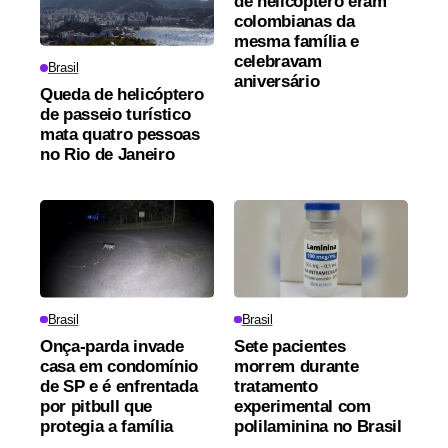
de helicóptero eram
colombianas da
mesma família e
celebravam
Brasil
aniversário
Queda de helicóptero
de passeio turístico
mata quatro pessoas
no Rio de Janeiro
Brasil
Brasil
Onça-parda invade
Sete pacientes
casa em condomínio
morrem durante
de SP e é enfrentada
tratamento
por pitbull que
experimental com
protegia a família
polilaminina no Brasil