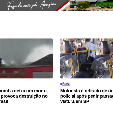
Brasil
bomba deixa um morto,
Motorista é retirado de ô
e provoca destruição no
policial após pedir pass
asil
viatura em SP