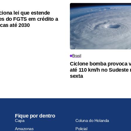
ciona lei que estende
es do FGTS em crédito a
icas até 2030
Brasil
Ciclone bomba provoca 
até 110 km/h no Sudeste 
sexta
Fique por dentro
Capa
Coluna do Holanda
Amazonas
Policial