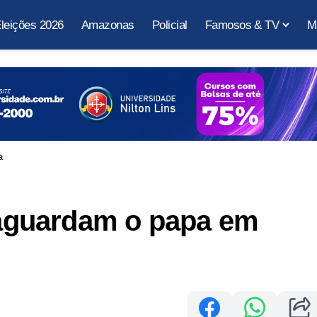
leições 2026
Amazonas
Policial
Famosos & TV
M
a
á aguardam o papa em