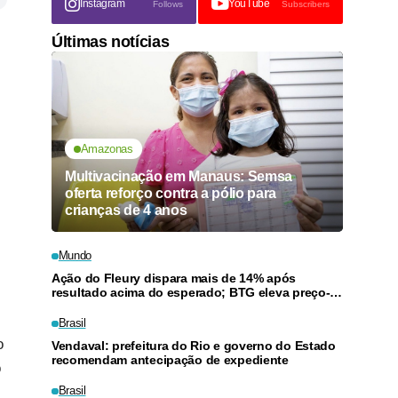
Instagram
YouTube
Follows
Subscribers
Últimas notícias
Amazonas
Multivacinação em Manaus: Semsa
oferta reforço contra a pólio para
crianças de 4 anos
Mundo
Ação do Fleury dispara mais de 14% após
resultado acima do esperado; BTG eleva preço-
alvo
Brasil
o
Vendaval: prefeitura do Rio e governo do Estado
recomendam antecipação de expediente
o
Brasil