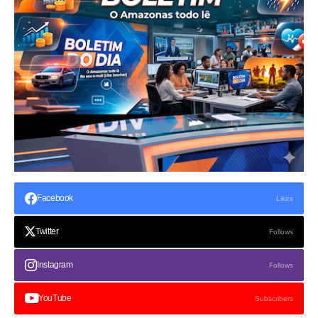
Facebook
Likes
Twitter
Follows
Instagram
Follows
YouTube
Subscribers