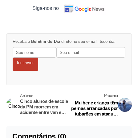
Siga-nos no
Receba o
Boletim do Dia
direto no seu e-mail, todo dia.
Inscrever
Anterior
Próxima
Cinco alunos de escola
Mulher e criança têm
da PM morrem em
pernas arrancadas por
acidente entre van e
tubarões em ataques
caminhão em Goiás
distintos em Recife
Comentários (0)