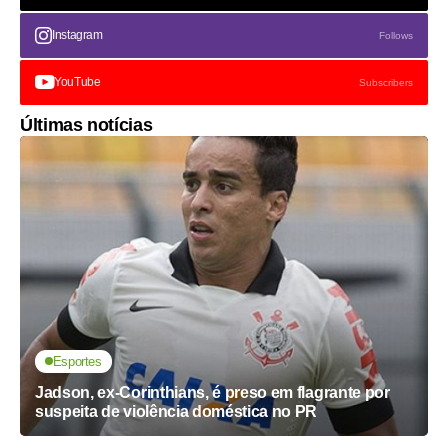
Instagram
Follows
YouTube
Subscribers
Últimas notícias
Esportes
Jadson, ex-Corinthians, é preso em flagrante por
suspeita de violência doméstica no PR