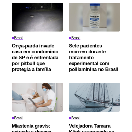
Brasil
Brasil
Onça-parda invade
Sete pacientes
casa em condomínio
morrem durante
de SP e é enfrentada
tratamento
por pitbull que
experimental com
protegia a família
polilaminina no Brasil
Brasil
Brasil
Miastenia gravis:
Velejadora Tamara
entenda a doença
Klink surpreende ao