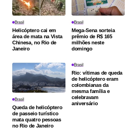
Brasil
Brasil
Helicóptero cai em
Mega-Sena sorteia
área de mata na Vista
prêmio de R$ 165
Chinesa, no Rio de
milhões neste
Janeiro
domingo
Brasil
Rio: vítimas de queda
de helicóptero eram
colombianas da
mesma família e
celebravam
Brasil
aniversário
Queda de helicóptero
de passeio turístico
mata quatro pessoas
no Rio de Janeiro