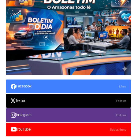
Facebook
Likes
Twitter
Follows
Instagram
Follows
YouTube
Subscribers