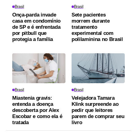
Brasil
Brasil
Onça-parda invade
Sete pacientes
casa em condomínio
morrem durante
de SP e é enfrentada
tratamento
por pitbull que
experimental com
protegia a família
polilaminina no Brasil
Brasil
Brasil
Miastenia gravis:
Velejadora Tamara
entenda a doença
Klink surpreende ao
descoberta por Alex
pedir que leitores
Escobar e como ela é
parem de comprar seu
tratada
livro