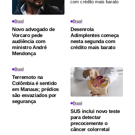
Brasil
Brasil
Novo advogado de
Desenrola
Vorcaro pede
Adimplentes começa
audiência com
nesta segunda com
ministro André
crédito mais barato
Mendonça
Brasil
Terremoto na
Colômbia é sentido
em Manaus; prédios
são esvaziados por
segurança
Brasil
SUS inclui novo teste
para detectar
precocemente o
câncer colorretal