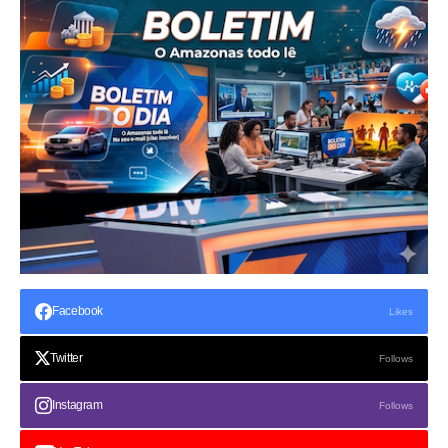
Facebook
Likes
Twitter
Follows
Instagram
Follows