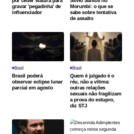
por ceder viatura para
Silvio Santos no
gravar 'pegadinha' de
Morumbi: o que se
influenciador
sabe sobre tentativa
de assalto
Brasil
Brasil
Brasil poderá
Quem é julgado é o
observar eclipse lunar
réu, não a vítima:
parcial em agosto
outras relações
sexuais não fragilizam
a prova do estupro,
diz STJ