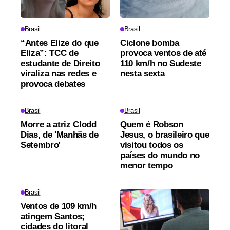
Brasil
Brasil
“Antes Elize do que
Ciclone bomba
Eliza”: TCC de
provoca ventos de até
estudante de Direito
110 km/h no Sudeste
viraliza nas redes e
nesta sexta
provoca debates
Brasil
Brasil
Morre a atriz Clodd
Quem é Robson
Dias, de 'Manhãs de
Jesus, o brasileiro que
Setembro'
visitou todos os
países do mundo no
menor tempo
Brasil
Ventos de 109 km/h
atingem Santos;
cidades do litoral