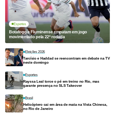
Esportes
Botafogo e Fluminense empatam em jogo
movimentado pela 22ª rodada
Eleições 2026
Tarcísio e Haddad se reencontram em debate na TV
neste domingo
Esportes
Rayssa Leal torce o pé em treino no Rio, mas
garante presença no SLS Takeover
Brasil
Helicóptero cai em área de mata na Vista Chinesa,
no Rio de Janeiro