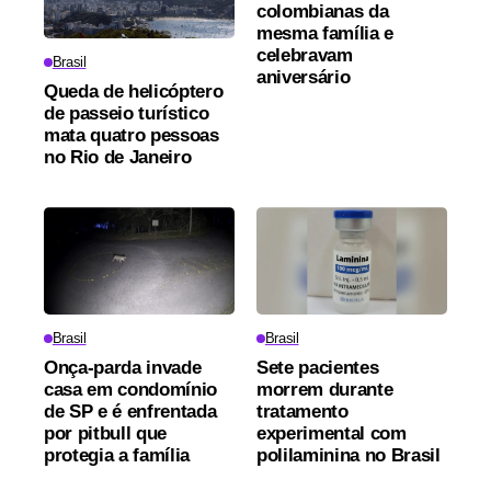
colombianas da
mesma família e
celebravam
Brasil
aniversário
Queda de helicóptero
de passeio turístico
mata quatro pessoas
no Rio de Janeiro
Brasil
Brasil
Onça-parda invade
Sete pacientes
casa em condomínio
morrem durante
de SP e é enfrentada
tratamento
por pitbull que
experimental com
protegia a família
polilaminina no Brasil