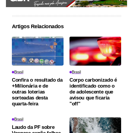
Artigos Relacionados
Brasil
Brasil
Confira o resultado da
Corpo carbonizado é
+Milionária e de
identificado como o
outras loterias
de adolescente que
sorteadas desta
avisou que ficaria
quarta-feira
"off"
Brasil
Laudo da PF sobre