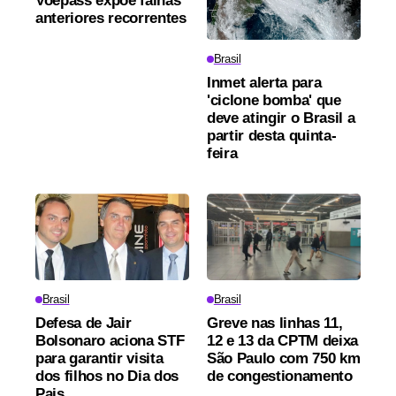
Voepass expõe falhas
anteriores recorrentes
Brasil
Inmet alerta para
'ciclone bomba' que
deve atingir o Brasil a
partir desta quinta-
feira
Brasil
Brasil
Defesa de Jair
Greve nas linhas 11,
Bolsonaro aciona STF
12 e 13 da CPTM deixa
para garantir visita
São Paulo com 750 km
dos filhos no Dia dos
de congestionamento
Pais