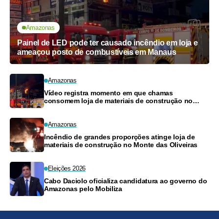
Amazonas
Painel de LED pode ter causado incêndio em loja e
ameaçou posto de combustíveis em Manaus
Amazonas
Vídeo registra momento em que chamas
consomem loja de materiais de construção no
Monte das Oliveiras
Amazonas
Incêndio de grandes proporções atinge loja de
materiais de construção no Monte das Oliveiras
Eleições 2026
Cabo Daciolo oficializa candidatura ao governo do
Amazonas pelo Mobiliza