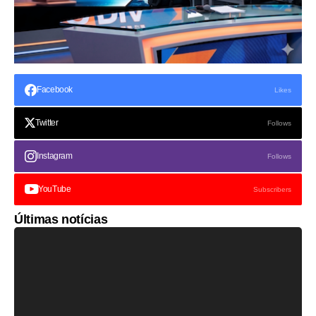
Facebook
Likes
Twitter
Follows
Instagram
Follows
YouTube
Subscribers
Últimas notícias