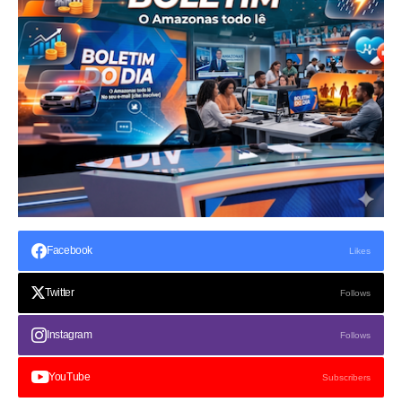
Facebook
Likes
Twitter
Follows
Instagram
Follows
YouTube
Subscribers