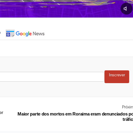
o
Inscrever
Próxi
or
Maior parte dos mortos em Roraima eram denunciados p
tráfi