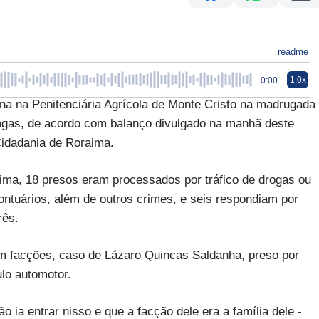
readme
1.0x
0:00
na na Penitenciária Agrícola de Monte Cristo na madrugada
drogas, de acordo com balanço divulgado na manhã deste
Cidadania de Roraima.
ma, 18 presos eram processados por tráfico de drogas ou
ontuários, além de outros crimes, e seis respondiam por
rês.
om facções, caso de Lázaro Quincas Saldanha, preso por
ulo automotor.
 ia entrar nisso e que a facção dele era a família dele -