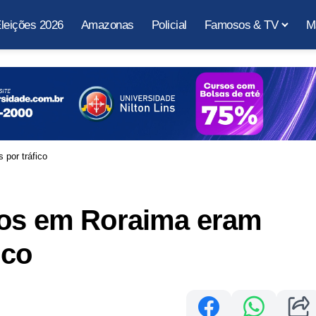
leições 2026
Amazonas
Policial
Famosos & TV
M
por tráfico
tos em Roraima eram
ico