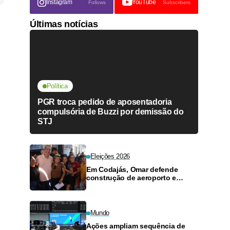
Instagram
YouTube
Follows
Subscribers
Últimas notícias
Política
PGR troca pedido de aposentadoria
compulsória de Buzzi por demissão do
STJ
Eleições 2026
Em Codajás, Omar defende
construção de aeroporto e
maternidade para reduzir
isolamento do interior
Mundo
Ações ampliam sequência de